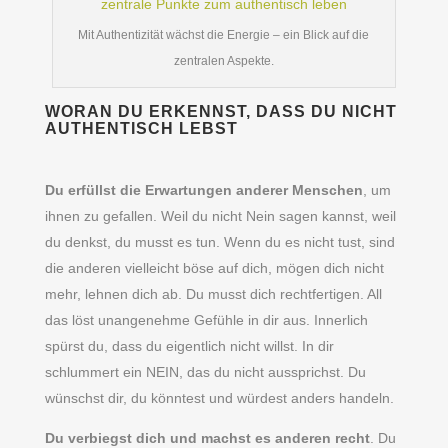
Mit Authentizität wächst die Energie – ein Blick auf die
zentralen Aspekte.
WORAN DU ERKENNST, DASS DU NICHT
AUTHENTISCH LEBST
Du erfüllst die Erwartungen anderer Menschen
, um
ihnen zu gefallen. Weil du nicht Nein sagen kannst, weil
du denkst, du musst es tun. Wenn du es nicht tust, sind
die anderen vielleicht böse auf dich, mögen dich nicht
mehr, lehnen dich ab. Du musst dich rechtfertigen. All
das löst unangenehme Gefühle in dir aus. Innerlich
spürst du, dass du eigentlich nicht willst. In dir
schlummert ein NEIN, das du nicht aussprichst. Du
wünschst dir, du könntest und würdest anders handeln.
Du verbiegst dich und machst es anderen recht
. Du