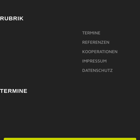
RUBRIK
TERMINE
REFERENZEN
KOOPERATIONEN
IMPRESSUM
DATENSCHUTZ
TERMINE