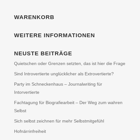
WARENKORB
WEITERE INFORMATIONEN
NEUSTE BEITRÄGE
Quietschen oder Grenzen setzten, das ist hier die Frage
Sind Introvertierte unglücklicher als Extrovertierte?
Party im Schneckenhaus – Journalwriting für
Intorvertierte
Fachtagung für Biografiearbeit – Der Weg zum wahren
Selbst
Sich selbst zeichnen für mehr Selbstmitgefühl
Hofnärrinfreiheit