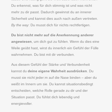
Du erkennst, was für dich stimmig ist und was nicht
mehr zu dir passt. Dadurch gewinnst du an innerer
Sicherheit und kannst dies auch nach außen vertreten.
By the way
: Du musst dich für nichts rechtfertigen.
Du bist nicht mehr auf die Anerkennung anderer
angewiesen
, um dich gut zu fühlen. Wenn du dies eine
Weile geübt hast, wirst du innerlich ein Gefühl der Fülle
wahrnehmen. Du bist mit dir verbunden.
Aus diesem Gefühl der Stärke und Verbundenheit
kannst du
deine eigene Wahrheit ausdrücken
. Du
musst sie nicht jeder:m auf die Nase binden – aber du
weißt im Innern um sie. Du kannst situationsbedingt
entscheiden, welche Rolle gerade zu dir und der
Situation passt. Du fühlst dich lebendig und
energievoller.