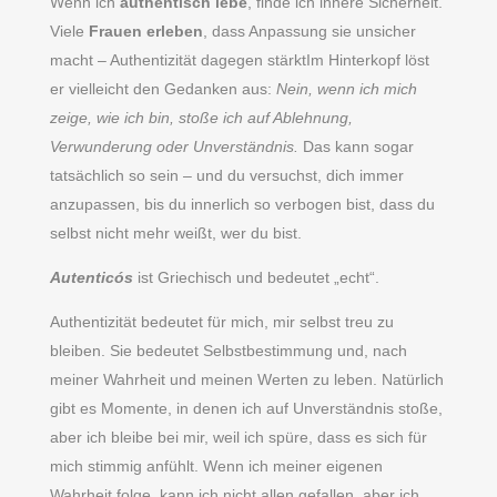
Wenn ich
authentisch lebe
, finde ich innere Sicherheit.
Viele
Frauen erleben
, dass Anpassung sie unsicher
macht – Authentizität dagegen stärktIm Hinterkopf löst
er vielleicht den Gedanken aus:
Nein, wenn ich mich
zeige, wie ich bin, stoße ich auf Ablehnung,
Verwunderung oder Unverständnis.
Das kann sogar
tatsächlich so sein – und du versuchst, dich immer
anzupassen, bis du innerlich so verbogen bist, dass du
selbst nicht mehr weißt, wer du bist.
Autenticós
ist Griechisch und bedeutet „echt“.
Authentizität bedeutet für mich, mir selbst treu zu
bleiben. Sie bedeutet Selbstbestimmung und, nach
meiner Wahrheit und meinen Werten zu leben. Natürlich
gibt es Momente, in denen ich auf Unverständnis stoße,
aber ich bleibe bei mir, weil ich spüre, dass es sich für
mich stimmig anfühlt. Wenn ich meiner eigenen
Wahrheit folge, kann ich nicht allen gefallen, aber ich