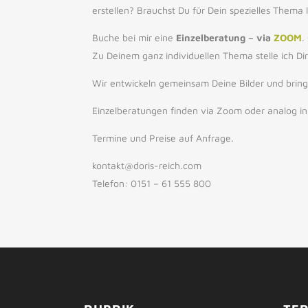
erstellen? Brauchst Du für Dein spezielles Thema 
Buche bei mir eine
Einzelberatung – via
ZOOM
.
Zu Deinem ganz individuellen Thema stelle ich Di
Wir entwickeln gemeinsam Deine Bilder und brin
Einzelberatungen finden via Zoom oder analog in M
Termine und Preise auf Anfrage.
kontakt@doris-reich.com
Telefon: 0151 – 61 555 800