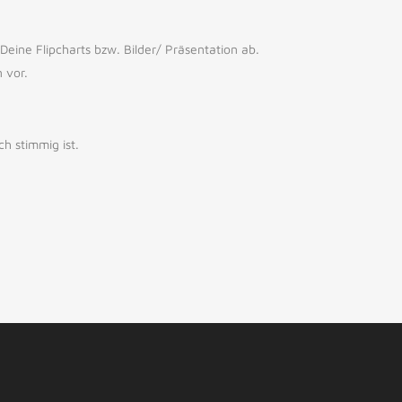
eine Flipcharts bzw. Bilder/ Präsentation ab.
 vor.
ch stimmig ist.