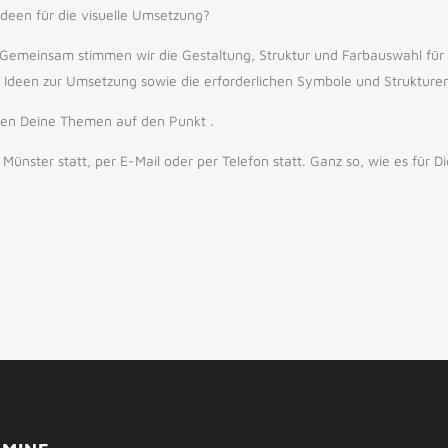
Ideen für die visuelle Umsetzung?
 Gemeinsam stimmen wir die Gestaltung, Struktur und Farbauswahl für D
r Ideen zur Umsetzung sowie die erforderlichen Symbole und Strukturen
gen Deine Themen auf den Punkt .
ünster statt, per E-Mail oder per Telefon statt. Ganz so, wie es für Di