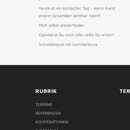
Heute ist ein komischer Tag – wenn Kunst
innere Dynamiken sichtbar macht
Mich selbst wiederfinden
Optimierst Du noch oder reifst Du schon?
Schreibimpuls mit Sommerlaune
RUBRIK
TE
TERMINE
REFERENZEN
KOOPERATIONEN