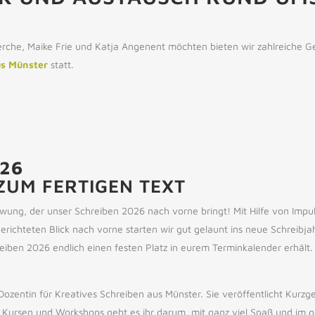
che, Maike Frie und Katja Angenent möchten bieten wir zahlreiche G
us Münster
statt.
026
ZUM FERTIGEN TEXT
ung, der unser Schreiben 2026 nach vorne bringt! Mit Hilfe von Impu
richteten Blick nach vorne starten wir gut gelaunt ins neue Schreibja
iben 2026 endlich einen festen Platz in eurem Terminkalender erhält.
d Dozentin für Kreatives Schreiben aus Münster. Sie veröffentlicht Kur
n Kursen und Workshops geht es ihr darum, mit ganz viel Spaß und im