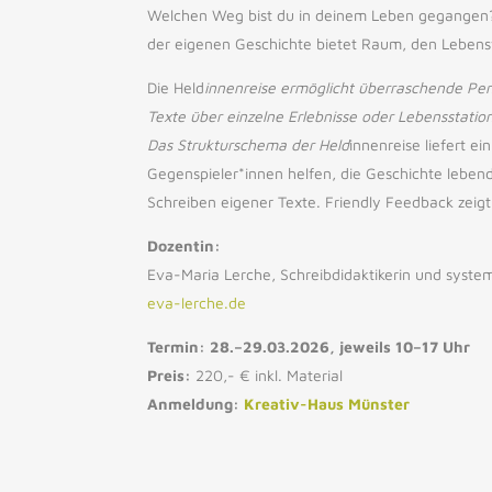
Welchen Weg bist du in deinem Leben gegangen? 
der eigenen Geschichte bietet Raum, den Lebens
Die Held
innenreise ermöglicht überraschende Per
Texte über einzelne Erlebnisse oder Lebensstatio
Das Strukturschema der Held
innenreise liefert e
Gegenspieler*innen helfen, die Geschichte lebe
Schreiben eigener Texte. Friendly Feedback zeig
Dozentin:
Eva-Maria Lerche, Schreibdidaktikerin und syste
eva-lerche.de
Termin: 28.–29.03.2026, jeweils 10–17 Uhr
Preis:
220,- € inkl. Material
Anmeldung:
Kreativ-Haus Münster