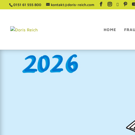
0151 61 555 800
kontakt@doris-reich.com
HOME
FRA